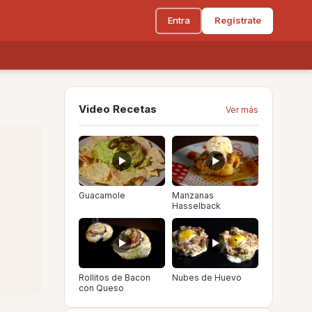
Entra
Regístrate
Video Recetas
Ver más
Guacamole
Manzanas
Hasselback
Rollitos de Bacon
Nubes de Huevo
con Queso