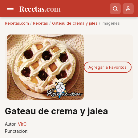
Recetas
.com
Recetas.com
/
Recetas
/
Gateau de crema y jalea
/ Imagenes
Agregar a Favoritos
Gateau de crema y jalea
Autor:
VirC
Punctacíon: