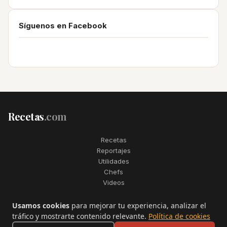
Síguenos en Facebook
Recetas
.com
Recetas
Reportajes
Utilidades
Chefs
Videos
2006–2026. Todos los derechos reservados. Recetas.com es una
Usamos cookies
para mejorar tu experiencia, analizar el
marca registrada de Telfo Networks S.L.
tráfico y mostrarte contenido relevante.
Política de cookies
Aviso legal
·
Condiciones de uso
·
Contactar