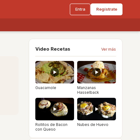
Entra
Regístrate
Video Recetas
Ver más
Guacamole
Manzanas
Hasselback
Rollitos de Bacon
Nubes de Huevo
con Queso