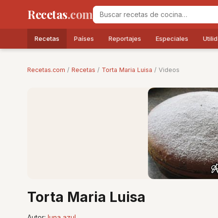
Recetas
.com
Recetas
Países
Reportajes
Especiales
Utili
Recetas.com
/
Recetas
/
Torta Maria Luisa
/ Videos
Torta Maria Luisa
Autor:
luna azul