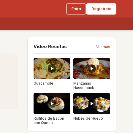
Entra
Regístrate
Video Recetas
Ver más
Guacamole
Manzanas
Hasselback
Rollitos de Bacon
Nubes de Huevo
con Queso