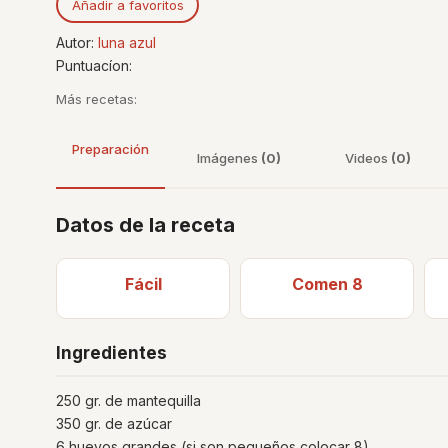
Añadir a favoritos
Autor:
luna azul
Puntuacíon:
Más recetas:
Preparación
Imágenes
(0)
Videos
(0)
Datos de la receta
Fácil
Comen 8
Ingredientes
250 gr. de mantequilla
350 gr. de azúcar
6 huevos grandes (si son pequeños colocar 8)