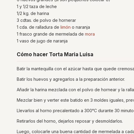
1 y 1/2 taza de leche
1/2 kg. de harina
3 cdtas. de polvo de hornerar
1 cda. de ralladura de
limón
o naranja
1 frasco grande de mermelada de
mora
1 vaso de jugo de naranja
Cómo hacer Torta Maria Luisa
Batir la mantequilla con el azúcar hasta que quede cremosa
Batir los huevos y agregarlos a la preparación anterior.
Añadir la harina mezclada con el polvo de hornear y la ralla
Mezclar bien y verter este batido en 3 moldes iguales, pr
Llevarlos al horno precalentado a 300°C durante 30 minutos, 
Retirarlos del horno, dejarlos reposar y desmoldarlos.
Luego, colocarle una buena cantidad de mermelada a cada 