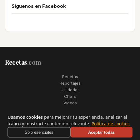
Síguenos en Facebook
Recetas
.com
Recetas
Reportajes
Utilidades
Chefs
Videos
2006–2026. Todos los derechos reservados. Recetas.com es una
Usamos cookies
para mejorar tu experiencia, analizar el
marca registrada de Telfo Networks S.L.
tráfico y mostrarte contenido relevante.
Política de cookies
Aviso legal
·
Condiciones de uso
·
Contactar
Solo esenciales
Aceptar todas