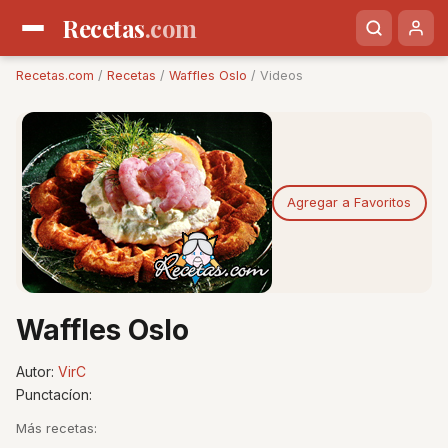
Recetas
.com
Recetas.com
/
Recetas
/
Waffles Oslo
/ Videos
Agregar a Favoritos
Waffles Oslo
Autor:
VirC
Punctacíon:
Más recetas: