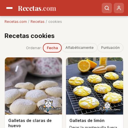
Recetas
.com
Recetas.com
/
Recetas
/ cookies
Recetas cookies
Ordenar:
Aflabéticamente
Puntuación
Fecha
Galletas de claras de
Galletas de limón
huevo
Dejar la mantequilla fuera