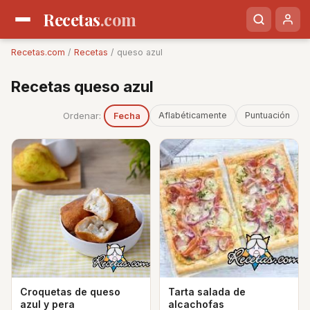
Recetas
.com
Recetas.com
/
Recetas
/ queso azul
Recetas queso azul
Ordenar:
Aflabéticamente
Puntuación
Fecha
Croquetas de queso
Tarta salada de
azul y pera
alcachofas