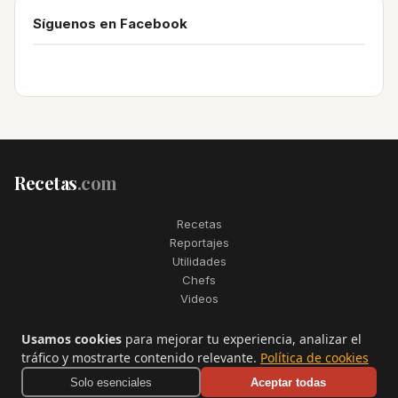
Síguenos en Facebook
Recetas
.com
Recetas
Reportajes
Utilidades
Chefs
Videos
2006–2026. Todos los derechos reservados. Recetas.com es una
Usamos cookies
para mejorar tu experiencia, analizar el
marca registrada de Telfo Networks S.L.
tráfico y mostrarte contenido relevante.
Política de cookies
Aviso legal
·
Condiciones de uso
·
Contactar
Solo esenciales
Aceptar todas