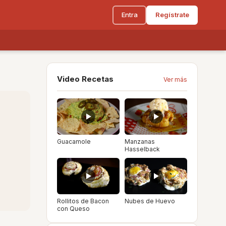
Entra
Regístrate
Video Recetas
Ver más
Guacamole
Manzanas
Hasselback
Rollitos de Bacon
Nubes de Huevo
con Queso