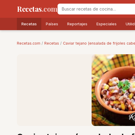
Recetas
.com
Recetas
Países
Reportajes
Especiales
Utili
Recetas.com
/
Recetas
/
Caviar tejano (ensalada de frijoles cab