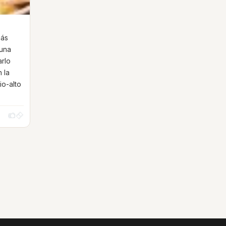
más
 una
arlo
 la
io-alto