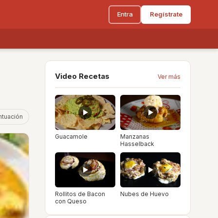
Entra
Regístrate
Video Recetas
Ver más
ntuación
Guacamole
Manzanas
Hasselback
Rollitos de Bacon
Nubes de Huevo
con Queso