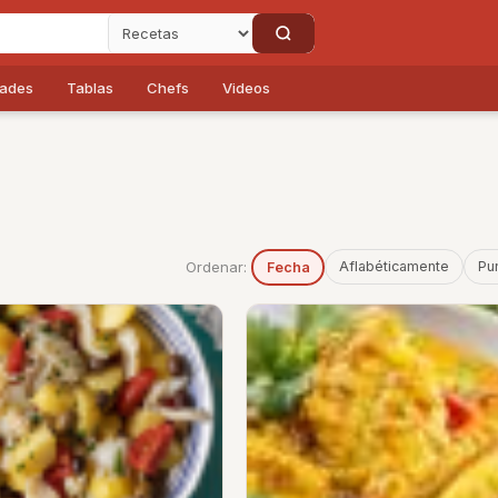
dades
Tablas
Chefs
Videos
Ordenar:
Aflabéticamente
Pu
Fecha