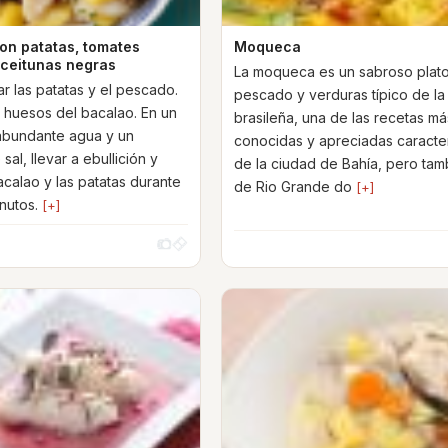
on patatas, tomates
Moqueca
aceitunas negras
La moqueca es un sabroso plat
ar las patatas y el pescado.
pescado y verduras típico de la
s huesos del bacalao. En un
brasileña, una de las recetas má
abundante agua y un
conocidas y apreciadas caracter
al, llevar a ebullición y
de la ciudad de Bahía, pero tam
acalao y las patatas durante
de Rio Grande do
[+]
nutos.
[+]