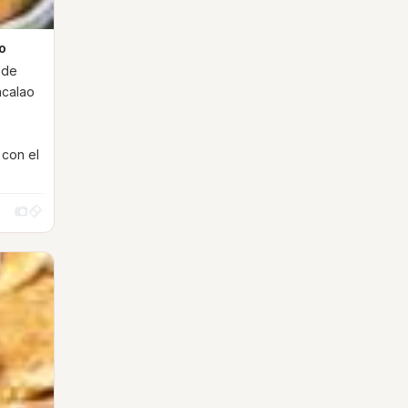
o
 de
bacalao
 con el