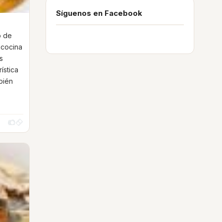
Síguenos en Facebook
o de
 cocina
s
ística
bién