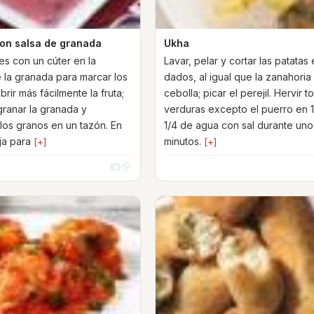
on salsa de granada
Ukha
es con un cúter en la
Lavar, pelar y cortar las patatas
 la granada para marcar los
dados, al igual que la zanahoria 
brir más fácilmente la fruta;
cebolla; picar el perejil. Hervir t
ranar la granada y
verduras excepto el puerro en 1 
 los granos en un tazón. En
1/4 de agua con sal durante uno
ja para
minutos.
[+]
[+]