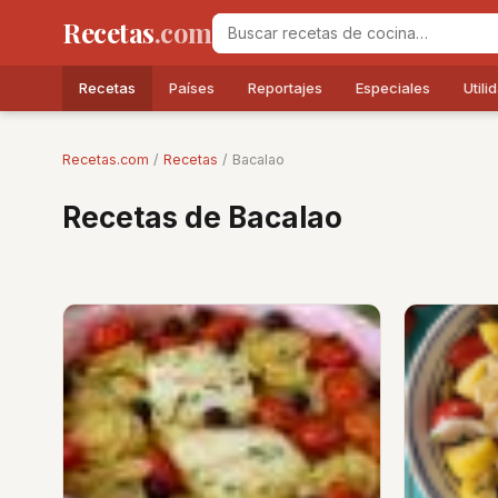
Recetas
.com
Recetas
Países
Reportajes
Especiales
Utili
Recetas.com
/
Recetas
/ Bacalao
Recetas de Bacalao