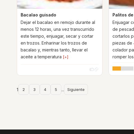
Bacalao guisado
Palitos d
Dejar el bacalao en remojo durante al
Enjuagar co
menos 12 horas, una vez transcurrido
de pescado
este tiempo, enjuagar, secar y cortar
cortarlos p
en trozos. Enharinar los trozos de
piezas de 
bacalao y, mientras tanto, llevar el
colador par
aceite a temperatura
romper lo
[+]
1
2
3
4
5
...
Siguiente