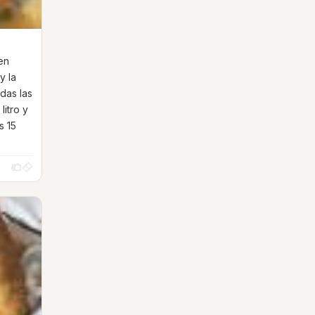
 en
y la
odas las
litro y
s 15