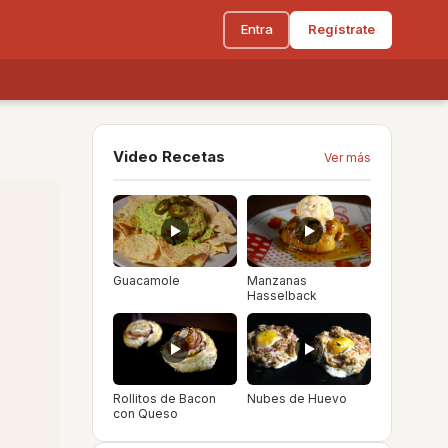
Entra
Regístrate
Video Recetas
Ver más
Guacamole
Manzanas
Hasselback
Rollitos de Bacon
Nubes de Huevo
con Queso