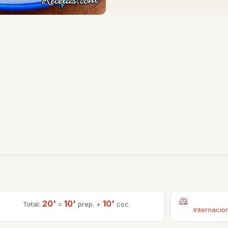
20'
10'
10'
Total:
=
prep. +
coc.
Internacio