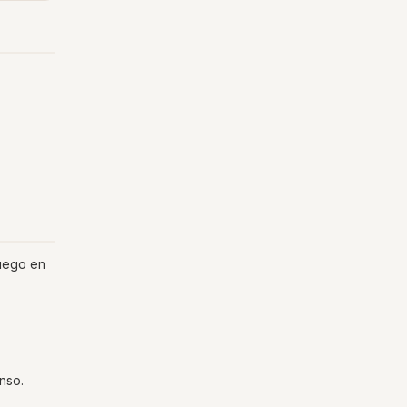
luego en
nso.