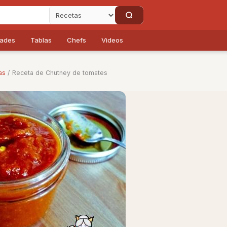
dades
Tablas
Chefs
Videos
as
/ Receta de Chutney de tomates