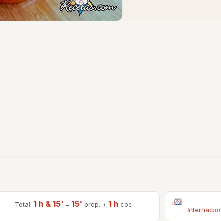
1 h & 15'
15'
1 h
Total:
=
prep. +
coc.
Internacio