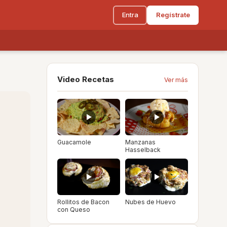
Entra
Regístrate
Video Recetas
Ver más
Guacamole
Manzanas
Hasselback
Rollitos de Bacon
Nubes de Huevo
con Queso