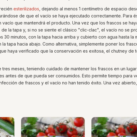
 recién
esterilizados
, dejando al menos 1 centímetro de espacio des
urándose de que el vacío se haya ejecutado correctamente. Para és
 un vacío que mantendrá el producto. Una vez que los frascos se hay
de la tapa y, si no se siente el clásico "clic-clac", el vacío no se pr
s 30 minutos, con la tapa hacia arriba y cubierto con agua hasta la 
on la tapa hacia abajo. Como alternativa, simplemente poner los frasc
ue haya verificado que la conservación es exitosa, el chutney de 
e tres meses, teniendo cuidado de mantener los frascos en un lugar
 antes de que pueda ser consumidos. Esto permite tiempo para ver
nfección de frascos y el vacío no han tenido éxito. Una vez abierto,