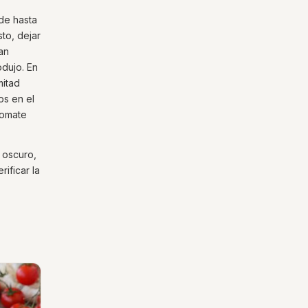
de hasta
to, dejar
an
odujo. En
mitad
os en el
tomate
 oscuro,
ificar la