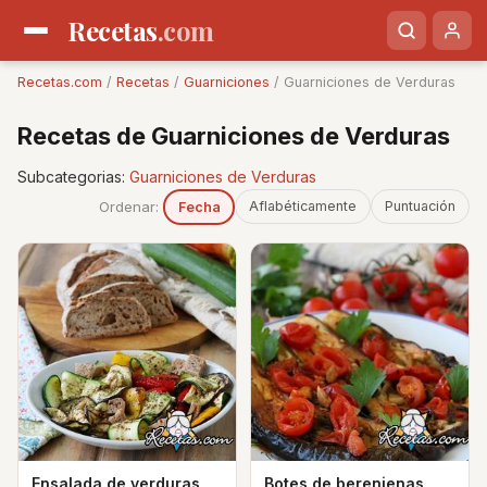
Recetas
.com
Recetas.com
/
Recetas
/
Guarniciones
/ Guarniciones de Verduras
Recetas de Guarniciones de Verduras
Subcategorias:
Guarniciones de Verduras
Ordenar:
Aflabéticamente
Puntuación
Fecha
Ensalada de verduras
Botes de berenjenas