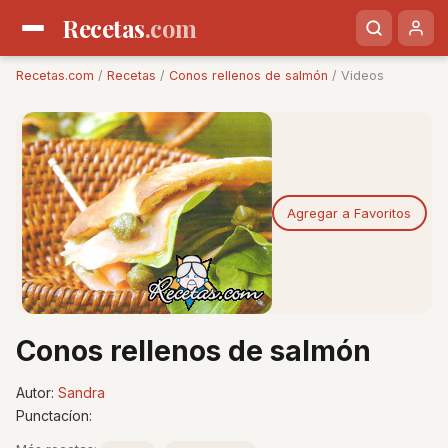
Recetas
.com
Recetas.com
/
Recetas
/
Conos rellenos de salmón
/ Videos
Agregar a Favoritos
Conos rellenos de salmón
Autor:
Sandra
Punctacíon: