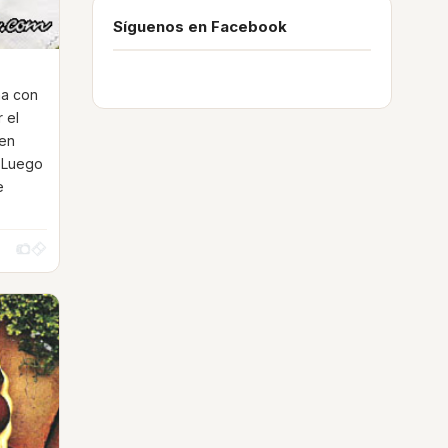
Síguenos en Facebook
ña con
r el
 en
. Luego
e