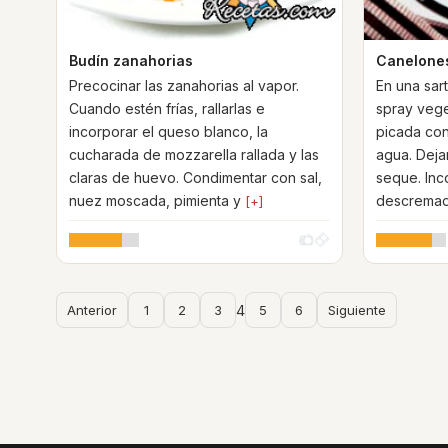
Budín zanahorias
Canelones
Precocinar las zanahorias al vapor.
En una sar
Cuando estén frías, rallarlas e
spray veget
incorporar el queso blanco, la
picada con
cucharada de mozzarella rallada y las
agua. Deja
claras de huevo. Condimentar con sal,
seque. Inco
nuez moscada, pimienta y
descremad
[+]
Anterior
1
2
3
4
5
6
Siguiente