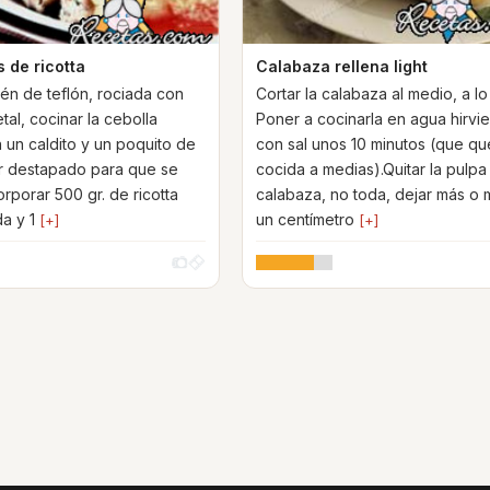
 de ricotta
Calabaza rellena light
tén de teflón, rociada con
Cortar la calabaza al medio, a lo
al, cocinar la cebolla
Poner a cocinarla en agua hirvi
 un caldito y un poquito de
con sal unos 10 minutos (que q
r destapado para que se
cocida a medias).Quitar la pulpa
rporar 500 gr. de ricotta
calabaza, no toda, dejar más o
a y 1
un centímetro
[+]
[+]