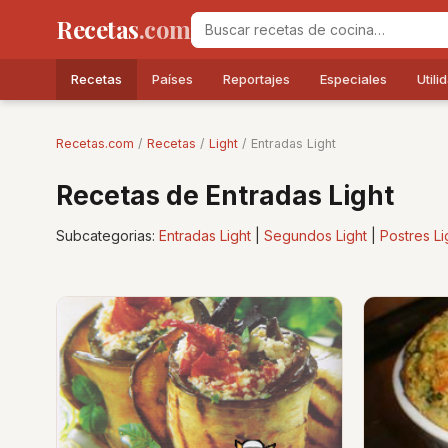
Recetas
.com
Recetas
Países
Reportajes
Especiales
Utili
Recetas.com
/
Recetas
/
Light
/ Entradas Light
Recetas de Entradas Light
Subcategorias:
Entradas Light
|
Segundos Light
|
Postres Li