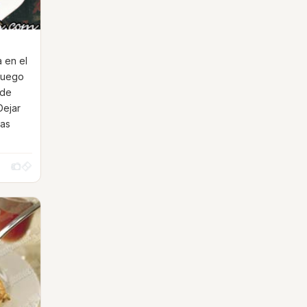
a en el
 fuego
lde
Dejar
nas