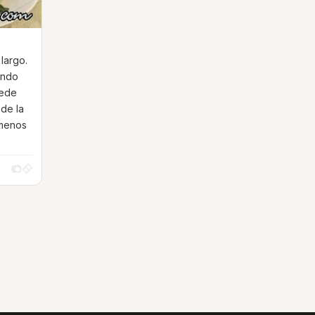
 largo.
endo
uede
 de la
 menos