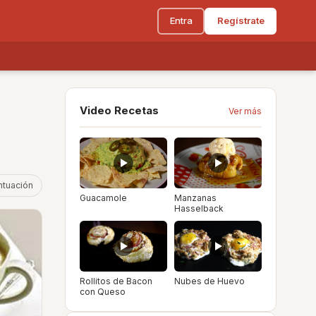
Entra
Regístrate
Video Recetas
Ver más
ntuación
Guacamole
Manzanas
Hasselback
Rollitos de Bacon
Nubes de Huevo
con Queso