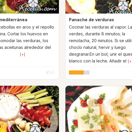
mediterránea
Panache de verduras
cebollas en aros y el repollo
Cocinar las verduras al vapor. L
fina. Cortar los huevos en
verdes, durante 8 minutos; la
comodar las verduras, los
remolacha, 20 minutos. Si se utili
as aceitunas alrededor del
choclo natural, hervir y luego
ún.
desgranar.En un bol, unir el que
[+]
blanco con la leche. Añadir el
[+