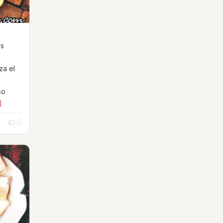
as
za el
so
]