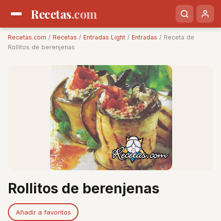
Recetas
.com
Recetas.com
/
Recetas
/
Entradas Light
/
Entradas
/ Receta de
Rollitos de berenjenas
Rollitos de berenjenas
Añadir a favoritos