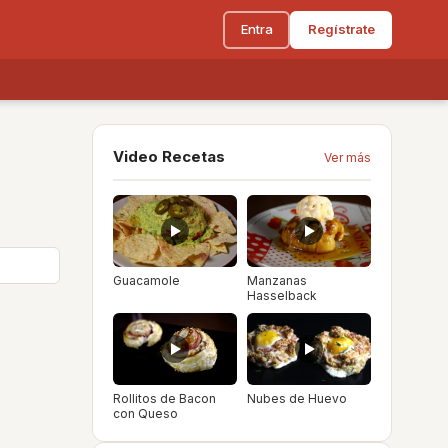
Entra
Regístrate
Video Recetas
Ver más
Guacamole
Manzanas
Hasselback
Rollitos de Bacon
Nubes de Huevo
con Queso