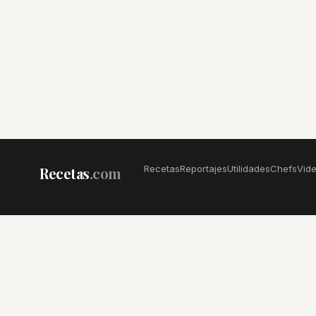
Recetas
Reportajes
Utilidades
Chefs
Vid
Recetas
.com