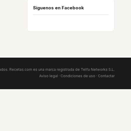
Síguenos en Facebook
dos. Recetas.com es una marca registrada de Telfo Networks S.L.
Aviso legal
·
Condiciones de uso
·
Contactar