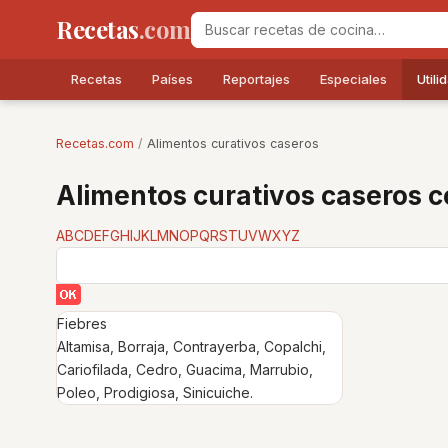
Recetas
.com
Recetas
Países
Reportajes
Especiales
Utili
Recetas.com
/
Alimentos curativos caseros
Alimentos curativos caseros c
A
B
C
D
E
F
G
H
I
J
K
L
M
N
O
P
Q
R
S
T
U
V
W
X
Y
Z
Fiebres
Altamisa, Borraja, Contrayerba, Copalchi,
Cariofilada, Cedro, Guacima, Marrubio,
Poleo, Prodigiosa, Sinicuiche.