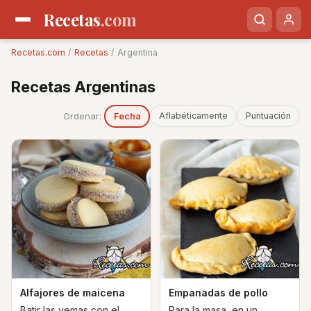
Recetas
.com
Recetas.com
/
Recetas
/ Argentina
Recetas Argentinas
Ordenar:
Aflabéticamente
Puntuación
Fecha
Alfajores de maicena
Empanadas de pollo
Batir las yemas con el
Para la masa, en un