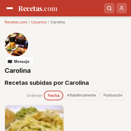
Recetas
.com
Recetas.com
/
Usuarios
/
Carolina
Carolina
Recetas subidas por Carolina
Ordenar:
Aflabéticamente
Puntuación
Fecha