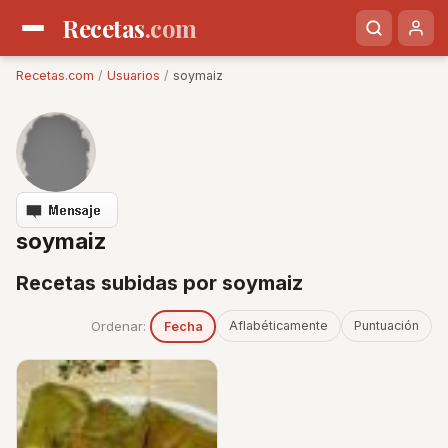
Recetas
.com
Recetas.com
/
Usuarios
/
soymaiz
soymaiz
Recetas subidas por soymaiz
Ordenar:
Aflabéticamente
Puntuación
Fecha