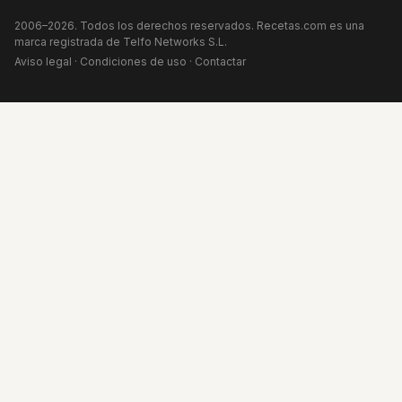
2006–2026. Todos los derechos reservados. Recetas.com es una
marca registrada de Telfo Networks S.L.
Aviso legal
·
Condiciones de uso
·
Contactar