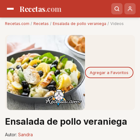
Recetas
.com
Recetas.com
/
Recetas
/
Ensalada de pollo veraniega
/ Videos
Agregar a Favoritos
Ensalada de pollo veraniega
Autor:
Sandra