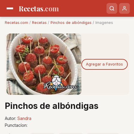
Recetas
.com
Recetas.com
/
Recetas
/
Pinchos de albóndigas
/ Imagenes
Agregar a Favoritos
Pinchos de albóndigas
Autor:
Sandra
Punctacíon: