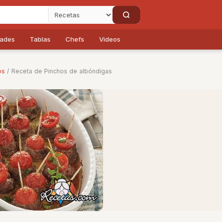
dades
Tablas
Chefs
Videos
os
/ Receta de Pinchos de albóndigas