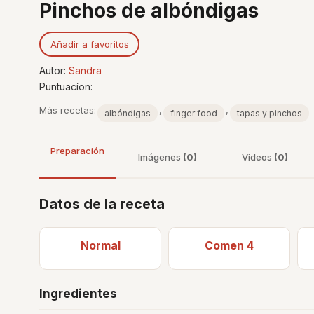
Pinchos de albóndigas
Añadir a favoritos
Autor:
Sandra
Puntuacíon:
Más recetas:
,
,
albóndigas
finger food
tapas y pinchos
Preparación
Imágenes
(0)
Videos
(0)
Datos de la receta
Normal
Comen 4
Ingredientes