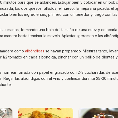
0 minutos para que se ablanden. Estrujar bien y colocar en un bol: 
enuzada, los dos quesos rallados, el huevo, la mejorana picada, el a
ezclar bien los ingredientes, primero con un tenedor y luego con la
 las manos, formando una bola del tamaño de una nuez y colocarla
 manera hasta terminar la mezcla. Aplastar ligeramente las albónd
 de madera como
albóndigas
se hayan preparado. Mientras tanto, lavar
er 1/2 tomatito en cada albóndiga, pinchar con un palillo de dientes y
ra hornear forrada con papel engrasado con 2-3 cucharadas de acei
. Regar las albóndigas con el vino y continuar durante 25-30 minut
liente.