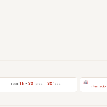
1 h
30'
30'
Total:
=
prep. +
coc.
Internacio