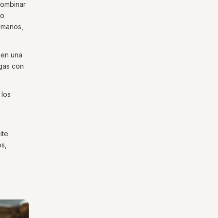
combinar
jo
s manos,
 en una
igas con
 los
te.
os,