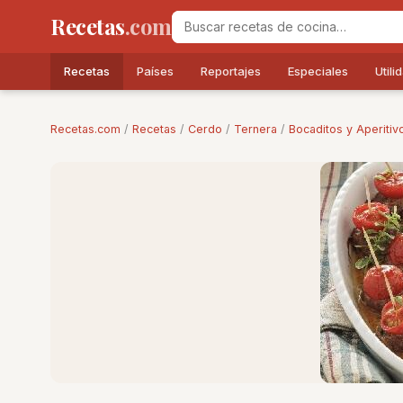
Recetas
.com
Recetas
Países
Reportajes
Especiales
Utili
Recetas.com
/
Recetas
/
Cerdo
/
Ternera
/
Bocaditos y Aperitiv