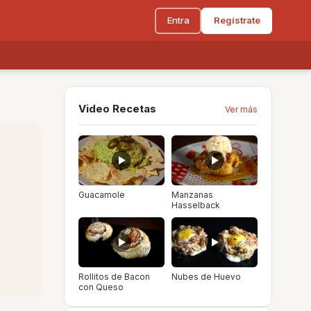
Entra
Regístrate
Video Recetas
Ver más
Guacamole
Manzanas
Hasselback
Rollitos de Bacon
Nubes de Huevo
con Queso