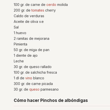
100 gr. de carne de
cerdo
molida
200 gr. de
tomates
cherry
Caldo de verduras
Aceite de oliva v.e
Sal
1 huevo
2 ramitas de mejorana
Pimienta
50 gr. de miga de pan
1 diente de ajo
Leche
30 gr. de queso rallado
100 gr. de salchicha fresca
1 dl de
vino
blanco
300 gr. de carne picada
30 gr. de
queso
parmesano
Cómo hacer Pinchos de albóndigas