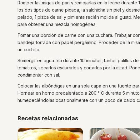
Romper las migas de pan y remojarlas en la leche durante 1
los dos tipos de carne picada, la salchicha sin piel y desm
pelado, 1 pizca de sal y pimienta recién molida al gusto. M
para obtener una mezcla homogénea.
Tomar una porción de carne con una cuchara. Trabajar con
bandeja forrada con papel pergamino. Proceder de la misma
un cuchillo.
Sumergir en agua fría durante 10 minutos, tantos palillos
tomatitos, secarlos escurrirlos y cortarlos por la mitad. Pon
condimentar con sal.
Colocar las albóndigas en una sola capa en una fuente pa
Hornear en horno precalentado a 200 ° C durante 5 minutos
humedeciéndolas ocasionalmente con un poco de caldo ca
Recetas relacionadas