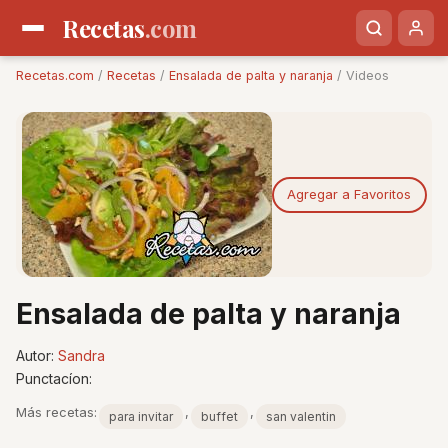
Recetas
.com
Recetas.com
/
Recetas
/
Ensalada de palta y naranja
/ Videos
Agregar a Favoritos
Ensalada de palta y naranja
Autor:
Sandra
Punctacíon:
Más recetas:
,
,
para invitar
buffet
san valentin