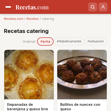
Recetas
.com
Recetas.com
/
Recetas
/ catering
Recetas catering
Ordenar:
Aflabéticamente
Puntuación
Fecha
Empanadas de
Bollitos de nueces con
berenjena y queso brie
queso