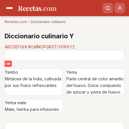
Recetas
.com
Recetas.com
/
Diccionario culinario
Diccionario culinario Y
A
B
C
D
E
F
G
H
I
J
K
L
M
N
O
P
Q
R
S
T
U
V
W
X
Y
Z
Yambo
Yema
Mirtácea de la India, cultivada
Parte central de color amarillo
por sus frutos refrescantes.
del huevo. Dulce compuesto
de azúcar y yema de huevo.
Yerba mate
Mate, hierba para infusiones