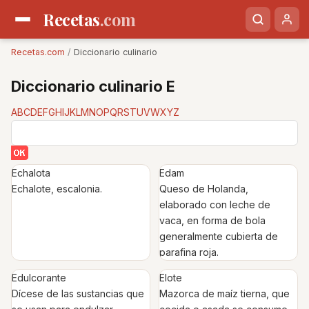
Recetas
.com
Recetas.com
/
Diccionario culinario
Diccionario culinario E
A
B
C
D
E
F
G
H
I
J
K
L
M
N
O
P
Q
R
S
T
U
V
W
X
Y
Z
Echalota
Edam
Echalote, escalonia.
Queso de Holanda,
elaborado con leche de
vaca, en forma de bola
generalmente cubierta de
parafina roja.
Edulcorante
Elote
Dícese de las sustancias que
Mazorca de maíz tierna, que