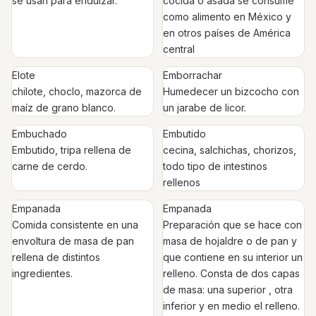
se usan para endulzar.
cocida o asada se consume
como alimento en México y
en otros países de América
central
Elote
Emborrachar
chilote, choclo, mazorca de
Humedecer un bizcocho con
maíz de grano blanco.
un jarabe de licor.
Embuchado
Embutido
Embutido, tripa rellena de
cecina, salchichas, chorizos,
carne de cerdo.
todo tipo de intestinos
rellenos
Empanada
Empanada
Comida consistente en una
Preparación que se hace con
envoltura de masa de pan
masa de hojaldre o de pan y
rellena de distintos
que contiene en su interior un
ingredientes.
relleno. Consta de dos capas
de masa: una superior , otra
inferior y en medio el relleno.