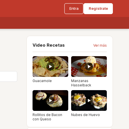
Entra
Regístrate
Video Recetas
Ver más
Guacamole
Manzanas
Hasselback
Rollitos de Bacon
Nubes de Huevo
con Queso