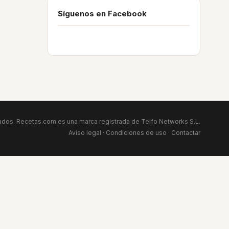
Síguenos en Facebook
dos. Recetas.com es una marca registrada de Telfo Networks S.L.
Aviso legal
·
Condiciones de uso
·
Contactar