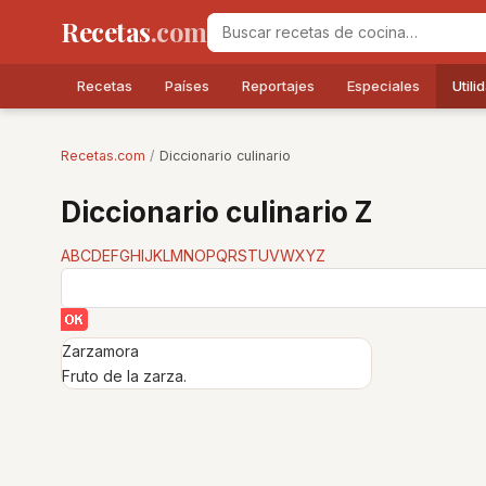
Recetas
.com
Recetas
Países
Reportajes
Especiales
Utili
Recetas.com
/
Diccionario culinario
Diccionario culinario Z
A
B
C
D
E
F
G
H
I
J
K
L
M
N
O
P
Q
R
S
T
U
V
W
X
Y
Z
Zarzamora
Fruto de la zarza.