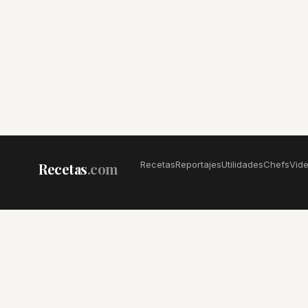
Recetas
Reportajes
Utilidades
Chefs
Vid
Recetas
.com