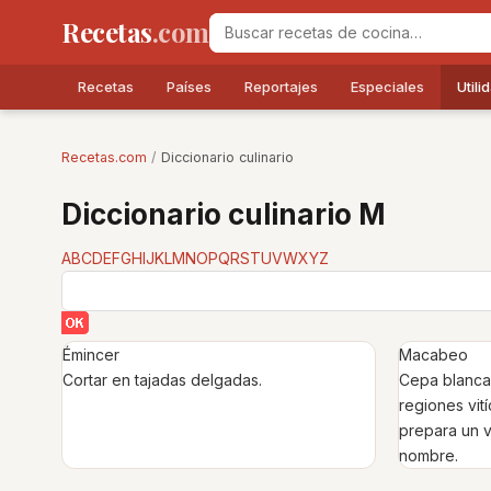
Recetas
.com
Recetas
Países
Reportajes
Especiales
Utili
Recetas.com
/
Diccionario culinario
Diccionario culinario M
A
B
C
D
E
F
G
H
I
J
K
L
M
N
O
P
Q
R
S
T
U
V
W
X
Y
Z
Émincer
Macabeo
Cortar en tajadas delgadas.
Cepa blanca 
regiones vit
prepara un v
nombre.