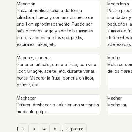
Macarron
Macedonia
Pasta alimenticia italiana de forma
Postre prepa
cilíndrica, hueca y con una diametro de
mondadas y c
uno 1 cm aproximadamente. Puede ser
pequeños, a
más o menos largo y admite las mismas
zumos de fr
preparaciones que los spaguettis,
deferentes 
espirales, lazos, etc
aderezadas.
Macerer, macerar
Macha
Poner un artículo, carne o fruta, con vino,
Molusco come
licor, vinagre, aceite, etc, durante varias
de los mares
horas. Macerar la fruta, ponerla en licor,
azúcar, etc.
Machacar
Machar
Triturar, deshacer o aplastar una sustancia
Machacar.
mediante golpes
1
2
3
4
5
...
Siguiente