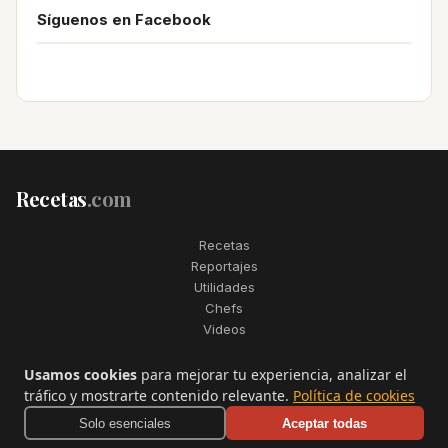
Síguenos en Facebook
Recetas
.com
Recetas
Reportajes
Utilidades
Chefs
Videos
2006–2026. Todos los derechos reservados. Recetas.com es una
Usamos cookies
para mejorar tu experiencia, analizar el
marca registrada de Telfo Networks S.L.
tráfico y mostrarte contenido relevante.
Política de cookies
Aviso legal
·
Condiciones de uso
·
Contactar
Solo esenciales
Aceptar todas