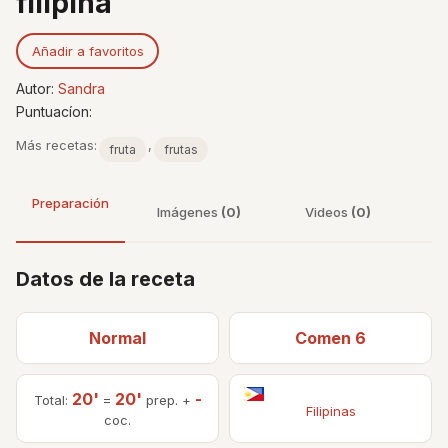
filipina
Añadir a favoritos
Autor:
Sandra
Puntuacíon:
Más recetas:
,
fruta
frutas
Preparación
Imágenes
(0)
Videos
(0)
Datos de la receta
Normal
Comen 6
20'
20'
-
Total:
=
prep. +
Filipinas
coc.