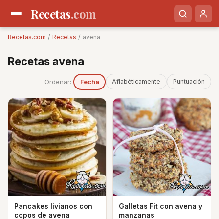
Recetas
.com
Recetas.com
/
Recetas
/ avena
Recetas avena
Ordenar:
Aflabéticamente
Puntuación
Fecha
Pancakes livianos con
Galletas Fit con avena y
copos de avena
manzanas