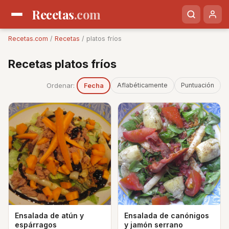
Recetas
.com
Recetas.com
/
Recetas
/ platos fríos
Recetas platos fríos
Ordenar:
Aflabéticamente
Puntuación
Fecha
Ensalada de atún y
Ensalada de canónigos
espárragos
y jamón serrano