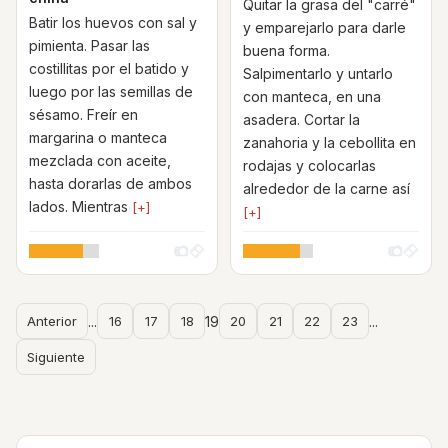
Quitar la grasa del "carré"
Batir los huevos con sal y
y emparejarlo para darle
pimienta. Pasar las
buena forma.
costillitas por el batido y
Salpimentarlo y untarlo
luego por las semillas de
con manteca, en una
sésamo. Freír en
asadera. Cortar la
margarina o manteca
zanahoria y la cebollita en
mezclada con aceite,
rodajas y colocarlas
hasta dorarlas de ambos
alrededor de la carne así
lados. Mientras
[+]
[+]
Anterior
...
16
17
18
19
20
21
22
23
...
Siguiente