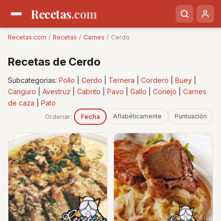
Recetas
.com
Recetas.com
/
Recetas
/
Carnes
/ Cerdo
Recetas de Cerdo
Subcategorias:
Pollo
|
Cerdo
|
Ternera
|
Cordero
|
Buey
|
Canguro
|
Avestruz
|
Cabrito
|
Pavo
|
Gallo
|
Conejo
|
Carnes
de caza
|
Pato
Ordenar:
Aflabéticamente
Puntuación
Fecha