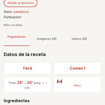
Añadir a favoritos
Autor:
pamelosa
Puntuacíon:
Más recetas:
Preparación
Imágenes
(0)
Videos
(0)
Datos de la receta
Fácil
Comen 1
25'
25'
-
Total:
=
prep. +
Peru
coc.
Ingredientes