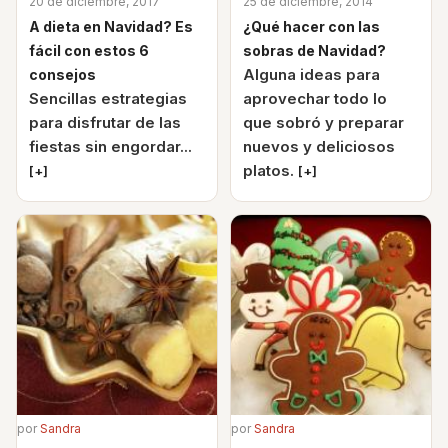
20 de diciembre, 2017
25 de diciembre, 2014
A dieta en Navidad? Es
¿Qué hacer con las
fácil con estos 6
sobras de Navidad?
Alguna ideas para
consejos
Sencillas estrategias
aprovechar todo lo
para disfrutar de las
que sobró y preparar
fiestas sin engordar...
nuevos y deliciosos
platos.
[+]
[+]
por
Sandra
por
Sandra