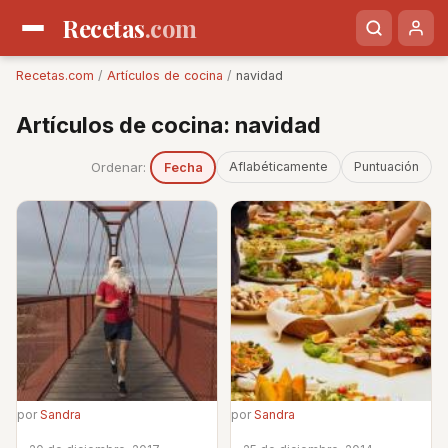
Recetas
.com
Recetas.com
/
Artículos de cocina
/
navidad
Artículos de cocina: navidad
Ordenar:
Aflabéticamente
Puntuación
Fecha
por
Sandra
por
Sandra