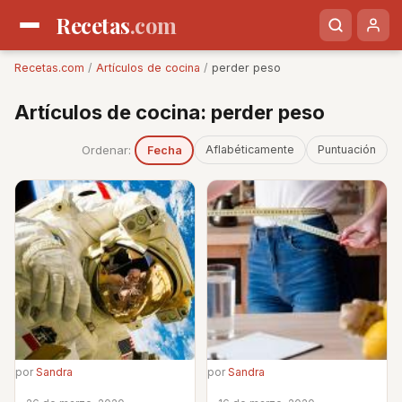
Recetas
.com
Recetas.com
/
Artículos de cocina
/
perder peso
Artículos de cocina: perder peso
Ordenar:
Aflabéticamente
Puntuación
Fecha
por
Sandra
por
Sandra