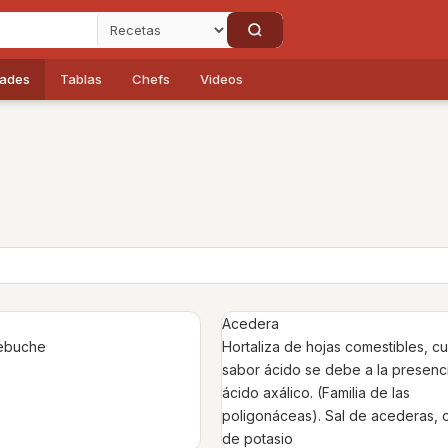
dades
Tablas
Chefs
Videos
Acedera
cebuche
Hortaliza de hojas comestibles, c
sabor ácido se debe a la presenc
ácido axálico. (Familia de las
poligonáceas). Sal de acederas, 
de potasio