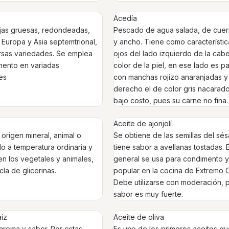
Acedía
jas gruesas, redondeadas,
Pescado de agua salada, de cue
e Europa y Asia septemtrional,
y ancho. Tiene como característic
rsas variedades. Se emplea
ojos del lado izquierdo de la cabe
ento en variadas
color de la piel, en ese lado es p
es
con manchas rojizo anaranjadas y
derecho el de color gris nacarado
bajo costo, pues su carne no fina.
Aceite de ajonjolí
origen mineral, animal o
Se obtiene de las semillas del sé
do a temperatura ordinaria y
tiene sabor a avellanas tostadas. 
 en los vegetales y animales,
general se usa para condimento y
la de glicerinas.
popular en la cocina de Extremo O
Debe utilizarse con moderación, 
sabor es muy fuerte.
íz
Aceite de oliva
roma y sabor. Por estas
Es uno de los primeros aceites q