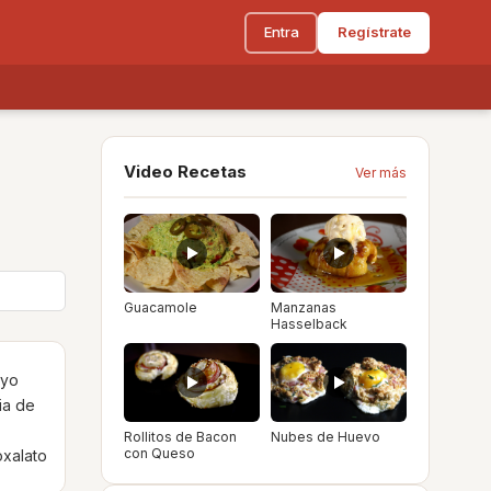
Entra
Regístrate
Video Recetas
Ver más
Guacamole
Manzanas
Hasselback
uyo
ia de
Rollitos de Bacon
Nubes de Huevo
con Queso
oxalato