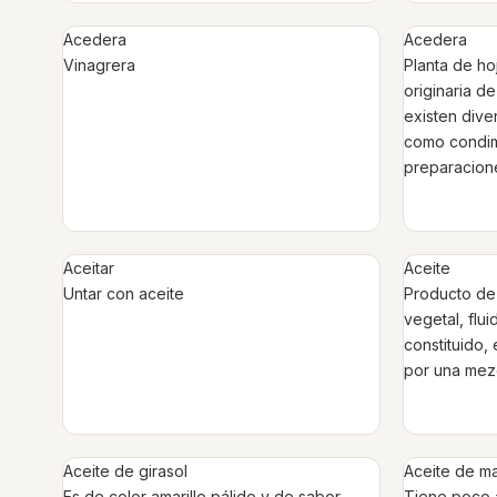
Acedera
Acedera
Vinagrera
Planta de ho
originaria d
existen dive
como condim
preparacion
Aceitar
Aceite
Untar con aceite
Producto de 
vegetal, flui
constituido,
por una mezc
Aceite de girasol
Aceite de ma
Es de color amarillo pálido y de sabor
Tiene poco a