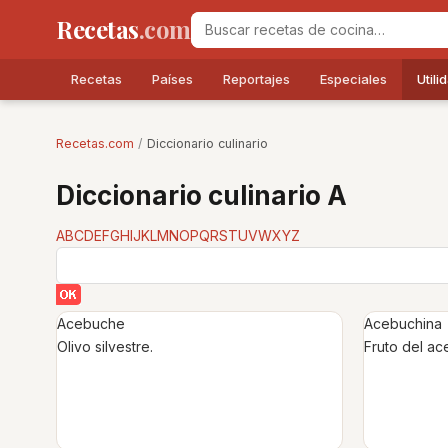
Recetas
.com
Recetas
Países
Reportajes
Especiales
Utili
Recetas.com
/
Diccionario culinario
Diccionario culinario A
A
B
C
D
E
F
G
H
I
J
K
L
M
N
O
P
Q
R
S
T
U
V
W
X
Y
Z
Acebuche
Acebuchina
Olivo silvestre.
Fruto del a