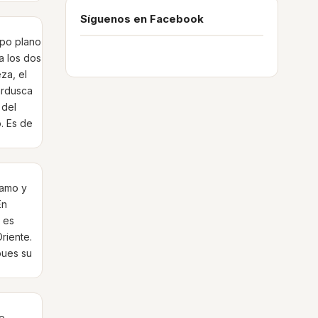
Síguenos en Facebook
rpo plano
a los dos
za, el
ardusca
 del
. Es de
samo y
En
 es
riente.
pues su
ue