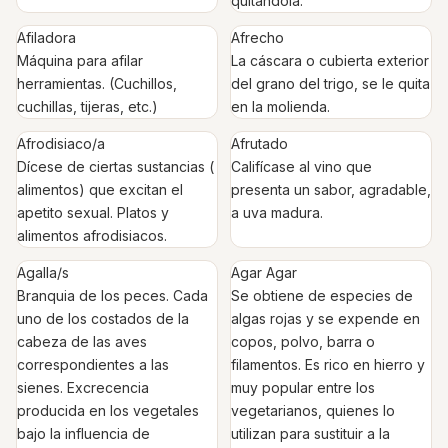
quitándola.
Afiladora
Afrecho
Máquina para afilar
La cáscara o cubierta exterior
herramientas. (Cuchillos,
del grano del trigo, se le quita
cuchillas, tijeras, etc.)
en la molienda.
Afrodisiaco/a
Afrutado
Dícese de ciertas sustancias (
Califícase al vino que
alimentos) que excitan el
presenta un sabor, agradable,
apetito sexual. Platos y
a uva madura.
alimentos afrodisiacos.
Agalla/s
Agar Agar
Branquia de los peces. Cada
Se obtiene de especies de
uno de los costados de la
algas rojas y se expende en
cabeza de las aves
copos, polvo, barra o
correspondientes a las
filamentos. Es rico en hierro y
sienes. Excrecencia
muy popular entre los
producida en los vegetales
vegetarianos, quienes lo
bajo la influencia de
utilizan para sustituir a la