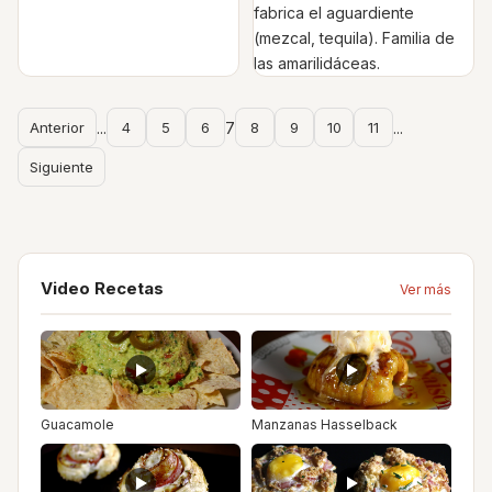
fabrica el aguardiente
(mezcal, tequila). Familia de
las amarilidáceas.
Anterior
...
4
5
6
7
8
9
10
11
...
Siguiente
Video Recetas
Ver más
Guacamole
Manzanas Hasselback