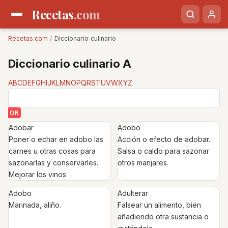
Recetas
.com
Recetas.com
/
Diccionario culinario
Diccionario culinario A
A
B
C
D
E
F
G
H
I
J
K
L
M
N
O
P
Q
R
S
T
U
V
W
X
Y
Z
Adobar
Adobo
Poner o echar en adobo las
Acción o efecto de adobar.
carnes u otras cosas para
Salsa o caldo para sazonar
sazonarlas y conservarles.
otros manjares.
Mejorar los vinos
Adobo
Adulterar
Marinada, aliño.
Falsear un alimento, bien
añadiendo otra sustancia o