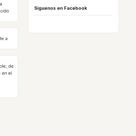
la
Síguenos en Facebook
ácido
te a
ble, de
 en el