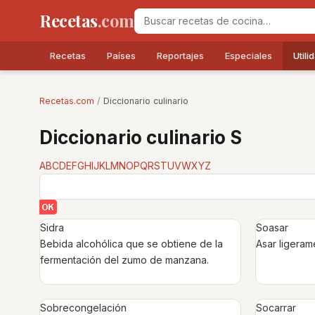
Recetas
.com
Recetas
Países
Reportajes
Especiales
Utili
Recetas.com
/
Diccionario culinario
Diccionario culinario S
A
B
C
D
E
F
G
H
I
J
K
L
M
N
O
P
Q
R
S
T
U
V
W
X
Y
Z
Sidra
Soasar
Bebida alcohólica que se obtiene de la
Asar ligeram
fermentación del zumo de manzana.
Sobrecongelación
Socarrar