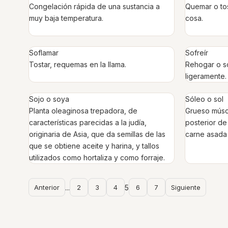
Congelación rápida de una sustancia a
Quemar o tos
muy baja temperatura.
cosa.
Soflamar
Sofreír
Tostar, requemas en la llama.
Rehogar o so
ligeramente.
Sojo o soya
Sóleo o sol
Planta oleaginosa trepadora, de
Grueso múscu
características parecidas a la judía,
posterior de
originaria de Asia, que da semillas de las
carne asada 
que se obtiene aceite y harina, y tallos
utilizados como hortaliza y como forraje.
Anterior
...
2
3
4
5
6
7
Siguiente