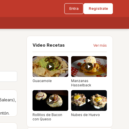
Entra
Regístrate
Video Recetas
Ver más
Guacamole
Manzanas
Hasselback
Balears),
ntón.
Rollitos de Bacon
Nubes de Huevo
con Queso