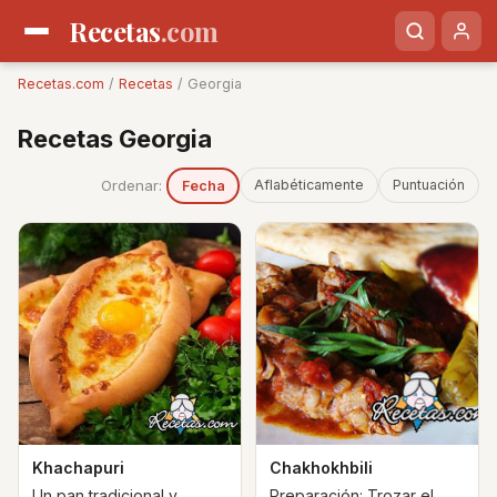
Recetas
.com
Recetas.com
/
Recetas
/ Georgia
Recetas Georgia
Ordenar:
Aflabéticamente
Puntuación
Fecha
Khachapuri
Chakhokhbili
Un pan tradicional y
Preparación: Trozar el