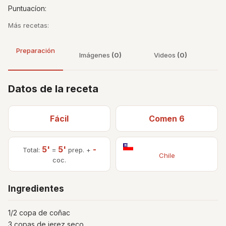
Puntuacíon:
Más recetas:
Preparación
Imágenes
(0)
Videos
(0)
Datos de la receta
Fácil
Comen 6
5'
5'
-
Total:
=
prep. +
Chile
coc.
Ingredientes
1/2 copa de coñac
3 copas de jerez seco