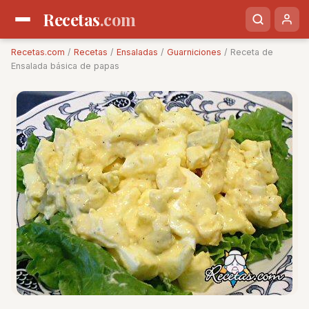
Recetas
.com
Recetas.com
/
Recetas
/
Ensaladas
/
Guarniciones
/ Receta de
Ensalada básica de papas