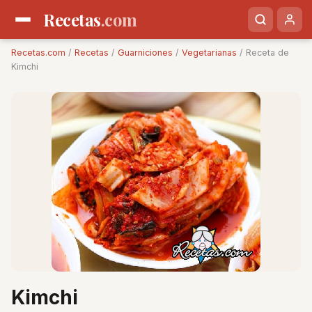
Recetas
.com
Recetas.com
/
Recetas
/
Guarniciones
/
Vegetarianas
/ Receta de
Kimchi
Kimchi