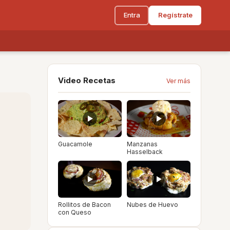
Entra
Regístrate
Video Recetas
Ver más
Guacamole
Manzanas
Hasselback
Rollitos de Bacon
Nubes de Huevo
con Queso