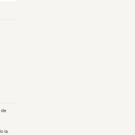
n de
o la