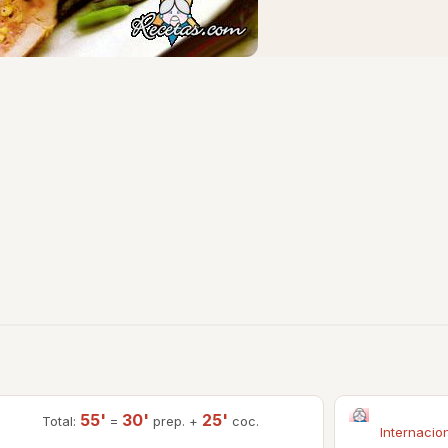
55'
30'
25'
Total:
=
prep. +
coc.
Internacio