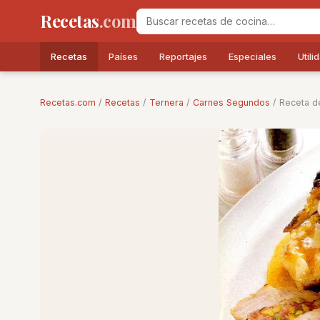
Recetas
.com
Recetas
Países
Reportajes
Especiales
Utili
Recetas.com
/
Recetas
/
Ternera
/
Carnes Segundos
/ Receta de