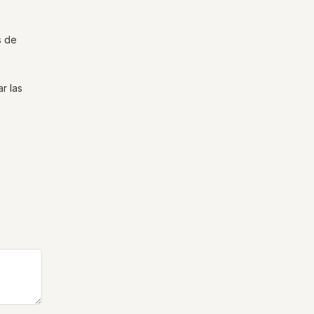
s de
r las