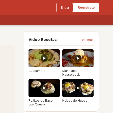
Entra
Regístrate
Video Recetas
Ver más
Guacamole
Manzanas
Hasselback
Rollitos de Bacon
Nubes de Huevo
con Queso