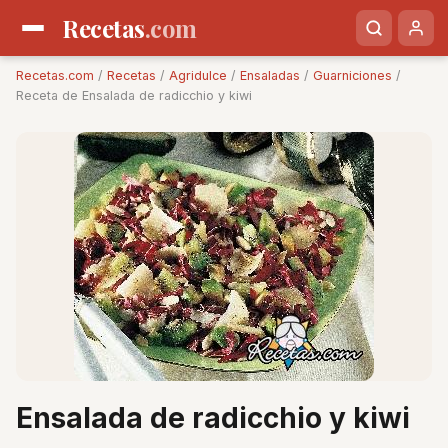
Recetas
.com
Recetas.com
/
Recetas
/
Agridulce
/
Ensaladas
/
Guarniciones
/
Receta de Ensalada de radicchio y kiwi
Ensalada de radicchio y kiwi