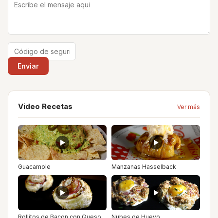
Video Recetas
Ver más
Guacamole
Manzanas Hasselback
Rollitos de Bacon con Queso
Nubes de Huevo