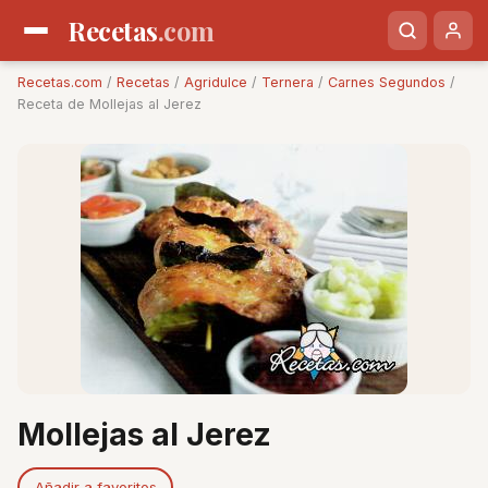
Recetas
.com
Recetas.com
/
Recetas
/
Agridulce
/
Ternera
/
Carnes Segundos
/
Receta de Mollejas al Jerez
Mollejas al Jerez
Añadir a favoritos