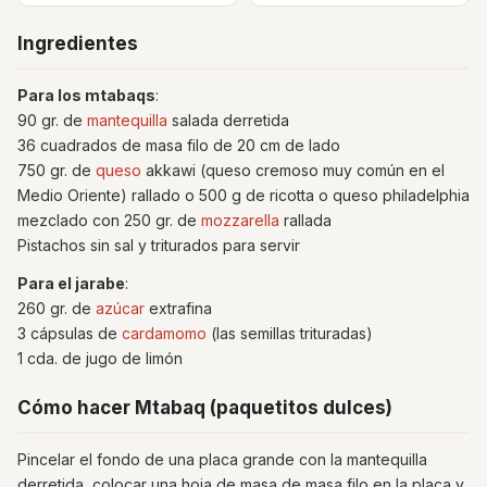
Ingredientes
Para los mtabaqs
:
90 gr. de
mantequilla
salada derretida
36 cuadrados de masa filo de 20 cm de lado
750 gr. de
queso
akkawi (queso cremoso muy común en el
Medio Oriente) rallado o 500 g de ricotta o queso philadelphia
mezclado con 250 gr. de
mozzarella
rallada
Pistachos sin sal y triturados para servir
Para el jarabe
:
260 gr. de
azúcar
extrafina
3 cápsulas de
cardamomo
(las semillas trituradas)
1 cda. de jugo de limón
Cómo hacer Mtabaq (paquetitos dulces)
Pincelar el fondo de una placa grande con la mantequilla
derretida, colocar una hoja de masa de masa filo en la placa y