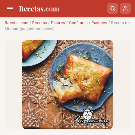
Recetas
.com
Recetas.com
/
Recetas
/
Postres
/
Confituras
/
Pasteles
/ Receta de
Mtabaq (paquetitos dulces)